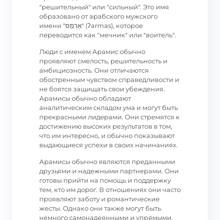
"решительный" или "сильный". Это имя
образовано от арабского мужского
имени "אַרְמָס" (ʔarmas), которое
переводится как "мечник" или "воитель".
Люди с именем Арамис обычно
проявляют смелость, решительность и
амбициозность. Они отличаются
обостренным чувством справедливости и
не боятся защищать свои убеждения.
Арамисы обычно обладают
аналитическим складом ума и могут быть
прекрасными лидерами. Они стремятся к
достижению высоких результатов в том,
что им интересно, и обычно показывают
выдающиеся успехи в своих начинаниях.
Арамисы обычно являются преданными
друзьями и надежными партнерами. Они
готовы прийти на помощь и поддержку
тем, кто им дорог. В отношениях они часто
проявляют заботу и романтические
жесты. Однако они также могут быть
немного самонадеянными и упрямыми.