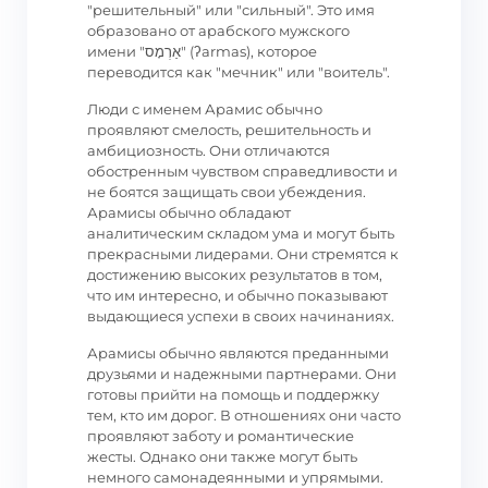
"решительный" или "сильный". Это имя
образовано от арабского мужского
имени "אַרְמָס" (ʔarmas), которое
переводится как "мечник" или "воитель".
Люди с именем Арамис обычно
проявляют смелость, решительность и
амбициозность. Они отличаются
обостренным чувством справедливости и
не боятся защищать свои убеждения.
Арамисы обычно обладают
аналитическим складом ума и могут быть
прекрасными лидерами. Они стремятся к
достижению высоких результатов в том,
что им интересно, и обычно показывают
выдающиеся успехи в своих начинаниях.
Арамисы обычно являются преданными
друзьями и надежными партнерами. Они
готовы прийти на помощь и поддержку
тем, кто им дорог. В отношениях они часто
проявляют заботу и романтические
жесты. Однако они также могут быть
немного самонадеянными и упрямыми.