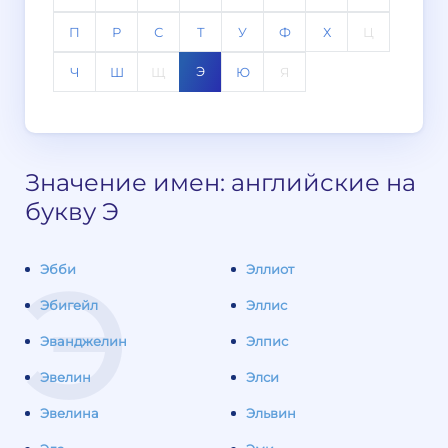
П
Р
С
Т
У
Ф
Х
Ц
Э
Ч
Ш
Щ
Ю
Я
Значение имен: английские на
букву Э
Э
Эбби
Эллиот
Эбигейл
Эллис
Эванджелин
Элпис
Эвелин
Элси
Эвелина
Эльвин