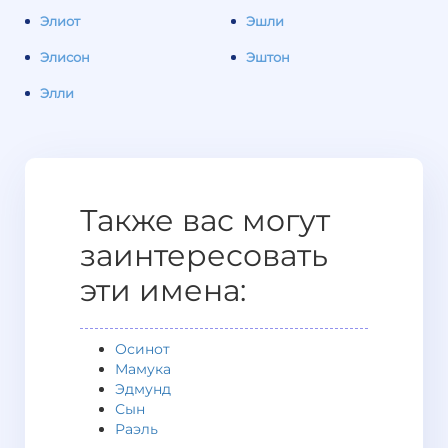
Элиот
Эшли
Элисон
Эштон
Элли
Также вас могут
заинтересовать
эти имена:
Осинот
Мамука
Эдмунд
Сын
Раэль