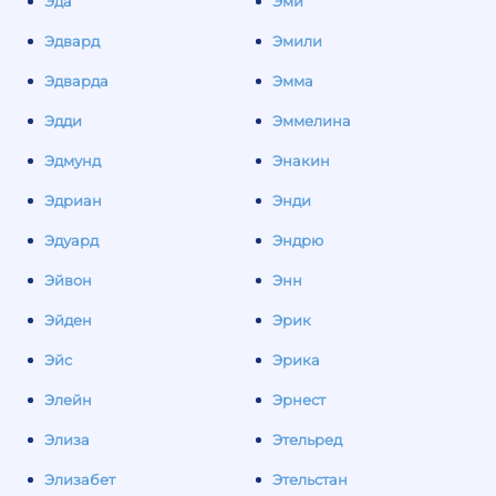
Эда
Эми
Эдвард
Эмили
Эдварда
Эмма
Эдди
Эммелина
Эдмунд
Энакин
Эдриан
Энди
Эдуард
Эндрю
Эйвон
Энн
Эйден
Эрик
Эйс
Эрика
Элейн
Эрнест
Элиза
Этельред
Элизабет
Этельстан