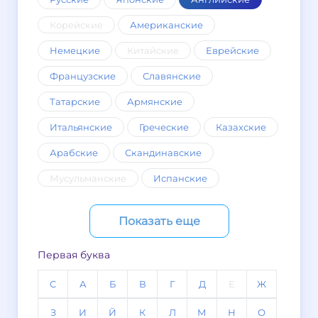
Корейские
Американские
Немецкие
Китайские
Еврейские
Французские
Славянские
Татарские
Армянские
Итальянские
Греческие
Казахские
Арабские
Скандинавские
Мусульманские
Испанские
Показать еще
Первая буква
C
А
Б
В
Г
Д
Е
Ж
З
И
Й
К
Л
М
Н
О