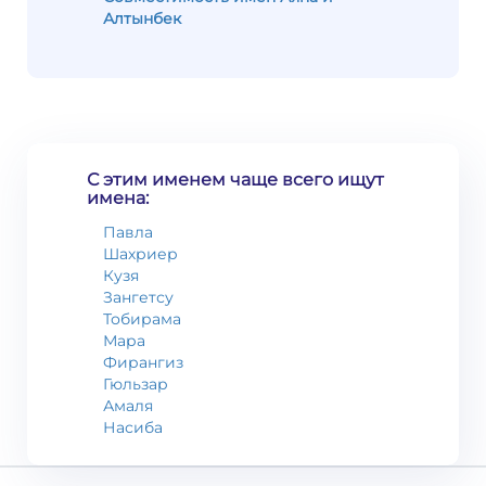
Алтынбек
С этим именем чаще всего ищут
имена:
Павла
Шахриер
Кузя
Зангетсу
Тобирама
Мара
Фирангиз
Гюльзар
Амаля
Насиба