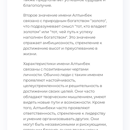
благополучие.
Второе значение имени Алтынбек
связано с природным богатством "золото",
что подразумевает смысл "тот, кто владеет
золотом" или "тот, чей путь к успеху
наполнен богатством". Это значение
отражает амбициозность, стремление к
достижению высот и преуспеванию в
жизни.
Характеристики имени Алтынбек
связаны с позитивными чертами
личности. Обычно люди с таким именем
проявляют настойчивость,
целеустремленность и решительность в
достижении своих целей. Они часто
обладают творческим мышлением, умеют
видеть новые пути и возможности. Кроме
того, Алтынбеки часто проявляют
ответственность, стремление к лидерству
и умение организовывать других. Они
могут быть независимыми и рискующими,
готовыми бросить вызов традициям и