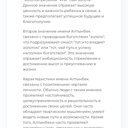
Данное значение отражает высокую
ценность и важность ребенка в семье, а
также предполагает успешное будущее и
благополучие.
Второе значение имени Алтынбек
связано с природным богатством "золото",
что подразумевает смысл "тот, кто владеет
золотом" или "тот, чей путь к успеху
наполнен богатством". Это значение
отражает амбициозность, стремление к
достижению высот и преуспеванию в
жизни.
Характеристики имени Алтынбек
связаны с позитивными чертами
личности. Обычно люди с таким именем
проявляют настойчивость,
целеустремленность и решительность в
достижении своих целей. Они часто
обладают творческим мышлением, умеют
видеть новые пути и возможности. Кроме
того, Алтынбеки часто проявляют
ответственность, стремление к лидерству