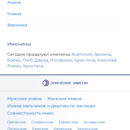
Амина
Ульяна
Вероника
Именины
Сегодня празднуют именины
Анатолий
,
Армина
,
Борис
,
Глеб
,
Давид
,
Илларион
,
Кристина
,
Николай
,
Роман
,
Христина
Мужские имена
Женские имена
Имена мальчиков и девочек по месяцам
Совместимость имен
Греческие
Славянские
Еврейские
Шумерские
Латинские
Римские
Немецкие
Армянские