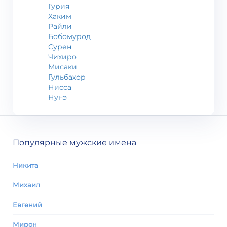
Гурия
Хаким
Райли
Бобомурод
Сурен
Чихиро
Мисаки
Гульбахор
Нисса
Нунэ
Популярные мужские имена
Никита
Михаил
Евгений
Мирон