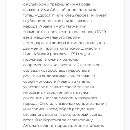
с культурой и традициями народа
казахов. Имя Абылай переводится как
"отец мудрости" или "отец героев" и имеет
глубокое значение для казахского
народа. Абылай – это также имя
знаменитого казахского полководца 18-19
века, национального героя и
легендарного лидера антиколониального
движения против китайской династии
Цин. Абылай родился в 1711 году и
проживал в южных районах
современного Казахстана. С детства он
обладал храбростью, мудростью и
редкими лидерскими качествами. В
своей молодости Абылай активно
участвовал в защите своей земли от
иноземных вторжений и пытался
сохранить независимость казахского
народа. Он стал символом сопротивления
и независимости, обрёл репутацию
отважного воина-героя, который всегда
готов был бороться за свою Родину.
Абылай поднял народ против китайских