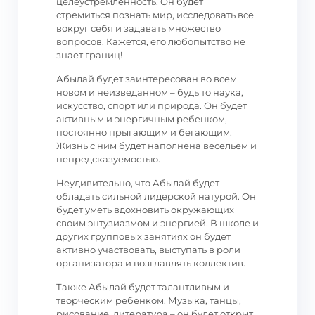
целеустремленность. Он будет
стремиться познать мир, исследовать все
вокруг себя и задавать множество
вопросов. Кажется, его любопытство не
знает границ!
Абылай будет заинтересован во всем
новом и неизведанном – будь то наука,
искусство, спорт или природа. Он будет
активным и энергичным ребенком,
постоянно прыгающим и бегающим.
Жизнь с ним будет наполнена весельем и
непредсказуемостью.
Неудивительно, что Абылай будет
обладать сильной лидерской натурой. Он
будет уметь вдохновить окружающих
своим энтузиазмом и энергией. В школе и
других групповых занятиях он будет
активно участвовать, выступать в роли
организатора и возглавлять коллектив.
Также Абылай будет талантливым и
творческим ребенком. Музыка, танцы,
рисование, литература – он будет открыт