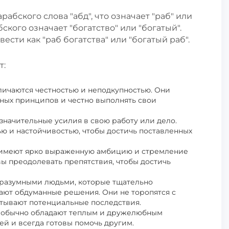
абского слова "абд", что означает "раб" или
бского означает "богатство" или "богатый".
сти как "раб богатства" или "богатый раб".
т:
личаются честностью и неподкупностью. Они
ных принципов и честно выполнять свои
значительные усилия в свою работу или дело.
ю и настойчивостью, чтобы достичь поставленных
 имеют ярко выраженную амбицию и стремление
овы преодолевать препятствия, чтобы достичь
 разумными людьми, которые тщательно
ают обдуманные решения. Они не торопятся с
тывают потенциальные последствия.
и обычно обладают теплым и дружелюбным
й и всегда готовы помочь другим.