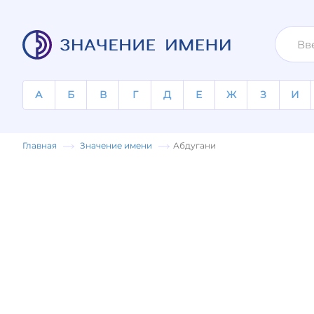
А
Б
В
Г
Д
Е
Ж
З
И
Главная
Значение имени
Абдугани