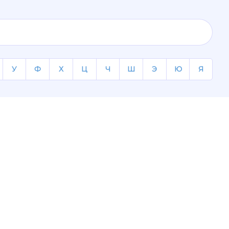
У
Ф
Х
Ц
Ч
Ш
Э
Ю
Я