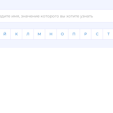
Й
К
Л
М
Н
О
П
Р
С
Т