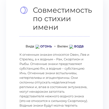
Совместимость
по стихии
имени
огонь
вода
Вида
:
+
Вилен
:
К огненным знакам относятся Овен, Лев и
Стрелец, а к водным – Рак, Скорпион и
Рыбы. Огненные знаки представляют
субстанцию Ян, а водные – субстанцию
Инь. Огненные знаки вспыльчивы,
нетерпеливы и эгоцентричны. Они
склонны отпускать неделикатные
реплики и, впав в состояние энтузиазма,
могут ненароком затоптать
представителя нежного водного знака
(это не относится к сильному Скорпиону).
Водные знаки будут молча терпеть