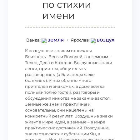
по стихии
имени
земля
воздух
Ванда
:
+
Ярослав
:
К воздушным знакам относятся
Близнецы, Весы и Водолей, а к земным –
Телец, Дева и Козерог. Воздушные знаки
легки, приятны, общительны,
разговорчивы (а Близнецы даже
болтливы). У них обычно много
приятелей и знакомых, в доме всегда
полным-полно гостей, разговоры и
обсуждения никогда не заканчиваются.
Земные же знаки практичны и
основательны, они нацелены на
конкретный результат. Воздушные знаки
живут в мире идей, а земные – в мире
практических достижений. Воздушные
знаки относятся к субстанции Ян, а
земные – к Инь. Из всего вышесказанного