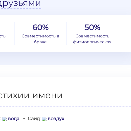
друзьями
60%
50%
сть
Совместимость в
Совместимость
браке
физиологическая
стихии имени
:
вода
+
Саид
:
воздух