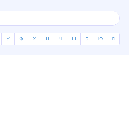
У
Ф
Х
Ц
Ч
Ш
Э
Ю
Я