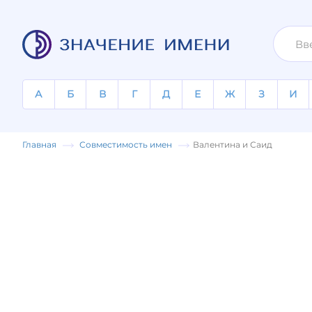
А
Б
В
Г
Д
Е
Ж
З
И
Главная
Совместимость имен
Валентина и Саид