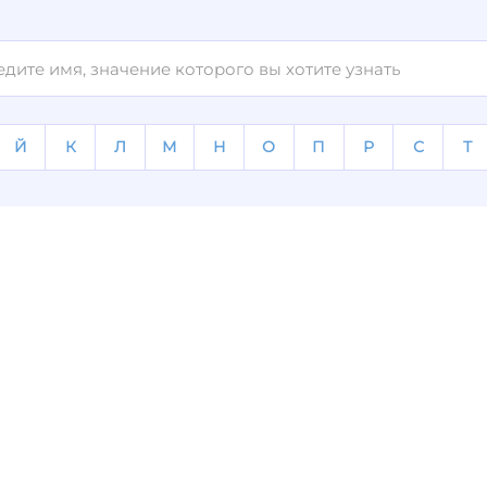
Й
К
Л
М
Н
О
П
Р
С
Т