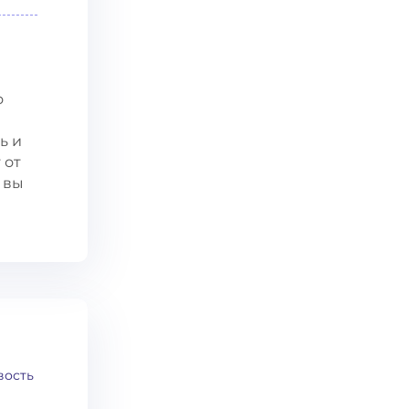
о
ь и
 от
 вы
вость