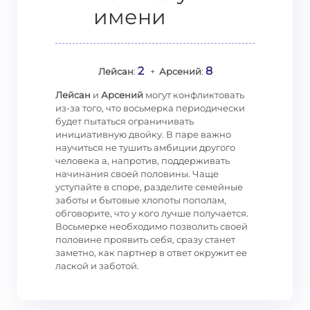
имени
2
8
Лейсан
:
+
Арсений
:
Лейсан
и
Арсений
могут конфликтовать
из-за того, что восьмерка периодически
будет пытаться ограничивать
инициативную двойку. В паре важно
научиться не тушить амбиции другого
человека а, напротив, поддерживать
начинания своей половины. Чаще
уступайте в споре, разделите семейные
заботы и бытовые хлопоты пополам,
обговорите, что у кого лучше получается.
Восьмерке необходимо позволить своей
половине проявить себя, сразу станет
заметно, как партнер в ответ окружит ее
лаской и заботой.