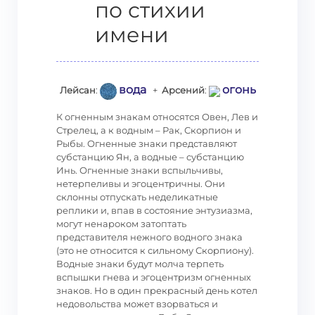
по стихии
имени
вода
огонь
Лейсан
:
+
Арсений
:
К огненным знакам относятся Овен, Лев и
Стрелец, а к водным – Рак, Скорпион и
Рыбы. Огненные знаки представляют
субстанцию Ян, а водные – субстанцию
Инь. Огненные знаки вспыльчивы,
нетерпеливы и эгоцентричны. Они
склонны отпускать неделикатные
реплики и, впав в состояние энтузиазма,
могут ненароком затоптать
представителя нежного водного знака
(это не относится к сильному Скорпиону).
Водные знаки будут молча терпеть
вспышки гнева и эгоцентризм огненных
знаков. Но в один прекрасный день котел
недовольства может взорваться и