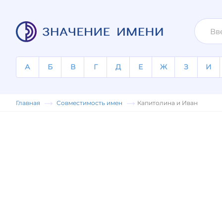
А
Б
В
Г
Д
Е
Ж
З
И
Главная
Совместимость имен
Капитолина и Иван