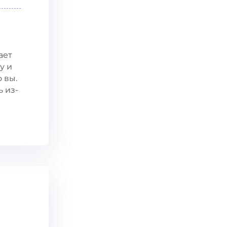
ает
у и
 вы.
 из-