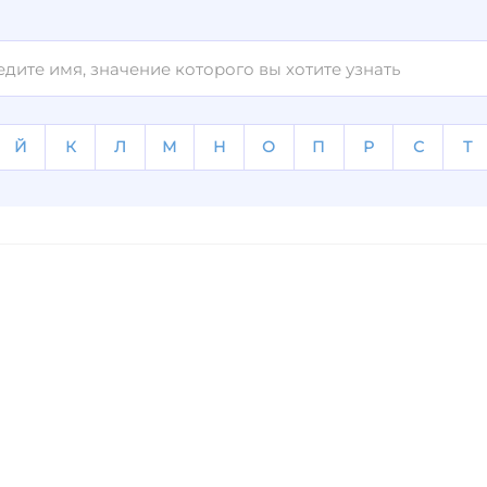
Й
К
Л
М
Н
О
П
Р
С
Т