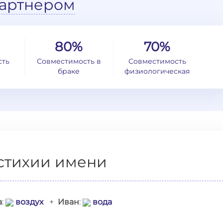
артнером
80%
70%
сть
Совместимость в
Совместимость
браке
физиологическая
стихии имени
а
:
воздух
+
Иван
:
вода