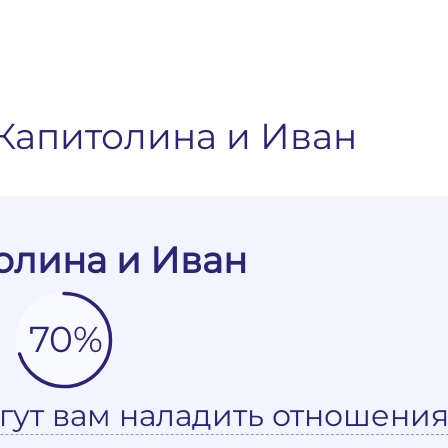
Капитолина и Иван
олина и Иван
70%
гут вам наладить отношения