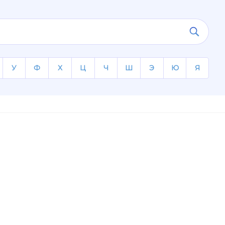
У
Ф
Х
Ц
Ч
Ш
Э
Ю
Я