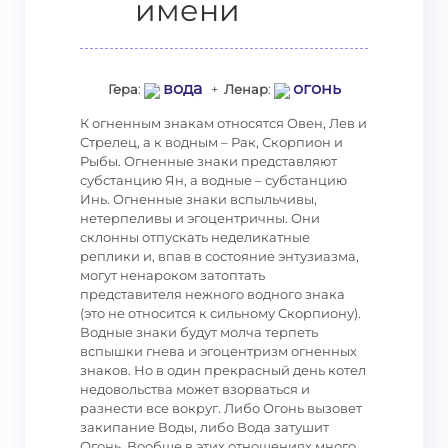
имени
вода
огонь
Гера
:
+
Ленар
:
К огненным знакам относятся Овен, Лев и
Стрелец, а к водным – Рак, Скорпион и
Рыбы. Огненные знаки представляют
субстанцию Ян, а водные – субстанцию
Инь. Огненные знаки вспыльчивы,
нетерпеливы и эгоцентричны. Они
склонны отпускать неделикатные
реплики и, впав в состояние энтузиазма,
могут ненароком затоптать
представителя нежного водного знака
(это не относится к сильному Скорпиону).
Водные знаки будут молча терпеть
вспышки гнева и эгоцентризм огненных
знаков. Но в один прекрасный день котел
недовольства может взорваться и
разнести все вокруг. Либо Огонь вызовет
закипание Воды, либо Вода затушит
Огонь. Вообще в этих отношениях много