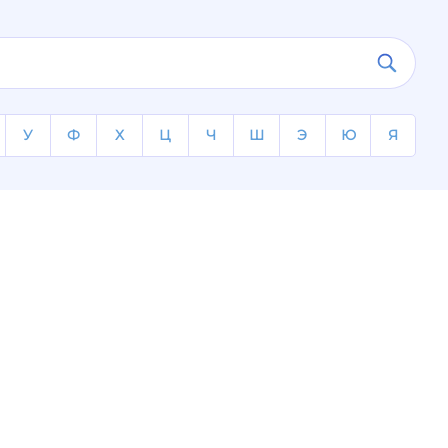
У
Ф
Х
Ц
Ч
Ш
Э
Ю
Я