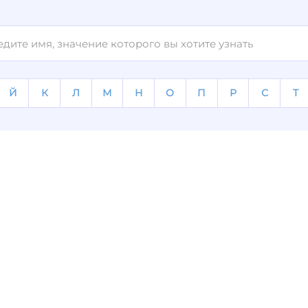
Й
К
Л
М
Н
О
П
Р
С
Т