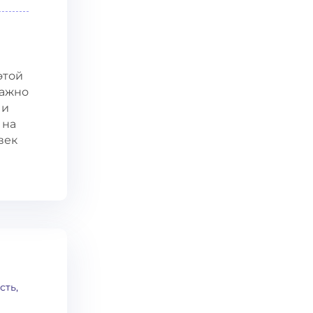
этой
важно
 и
 на
век
сть,