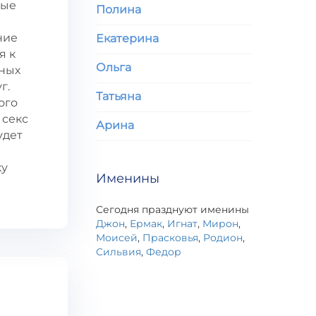
ные
Полина
ние
Екатерина
я к
Ольга
нных
г.
Татьяна
ого
 секс
Арина
удет
ку
Именины
Сегодня празднуют именины
Джон
,
Ермак
,
Игнат
,
Мирон
,
Моисей
,
Прасковья
,
Родион
,
Сильвия
,
Федор