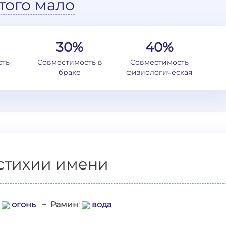
того мало
30%
40%
сть
Совместимость в
Совместимость
браке
физиологическая
стихии имени
:
огонь
+
Рамин
:
вода