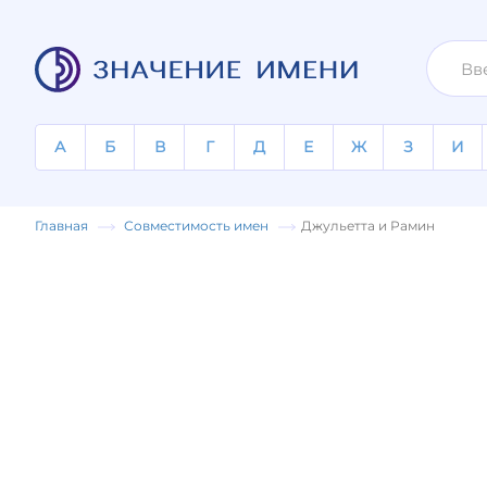
А
Б
В
Г
Д
Е
Ж
З
И
Главная
Совместимость имен
Джульетта и Рамин