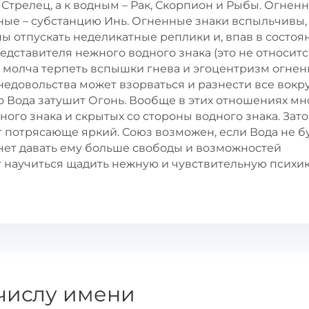
 Стрелец, а к водным – Рак, Скорпион и Рыбы. Огнен
дные – субстанцию Инь. Огненные знаки вспыльчивы,
ы отпускать неделикатные реплики и, впав в состоя
едставителя нежного водного знака (это не относитс
т молча терпеть вспышки гнева и эгоцентризм огне
недовольства может взорваться и разнести все вокру
о Вода затушит Огонь. Вообще в этих отношениях мн
ного знака и скрытых со стороны водного знака. Зато
 потрясающе яркий. Союз возможен, если Вода не б
анет давать ему больше свободы и возможностей
т научиться щадить нежную и чувствительную психи
числу имени