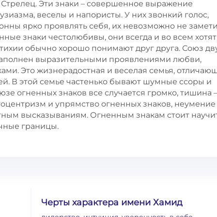
 Стрелец. Эти знаки – совершенное выражение
зиазма, веселы и напористы. У них звонкий голос,
лонны ярко проявлять себя, их невозможно не замети
енные знаки честолюбивы, они всегда и во всем хотят
тихии обычно хорошо понимают друг друга. Союз дв
 наполнен выразительными проявлениями любви,
ми. Это жизнерадостная и веселая семья, отличаю
. В этой семье частенько бывают шумные ссоры и
зе огненных знаков все случается громко, тишина –
гоцентризм и упрямство огненных знаков, неумение
тным высказываниям. Огненным знакам стоит научи
ичные границы.
Черты характера имени Хамид