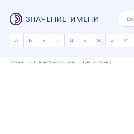
А
Б
В
Г
Д
Е
Ж
З
И
Главная
Совместимость имен
Дания и Хамид