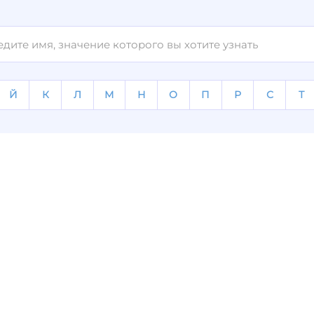
Й
К
Л
М
Н
О
П
Р
С
Т