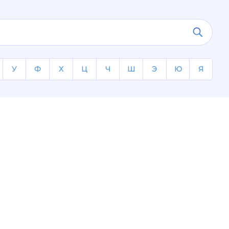
У
Ф
Х
Ц
Ч
Ш
Э
Ю
Я