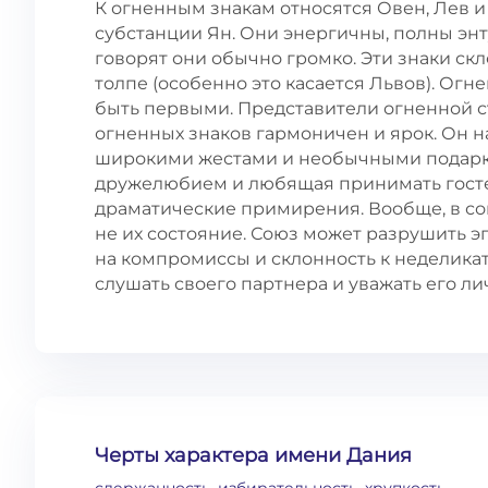
К огненным знакам относятся Овен, Лев и
субстанции Ян. Они энергичны, полны энту
говорят они обычно громко. Эти знаки ск
толпе (особенно это касается Львов). Огн
быть первыми. Представители огненной с
огненных знаков гармоничен и ярок. Он
широкими жестами и необычными подарка
дружелюбием и любящая принимать гостей
драматические примирения. Вообще, в сою
не их состояние. Союз может разрушить э
на компромиссы и склонность к неделика
слушать своего партнера и уважать его л
Черты характера имени Дания