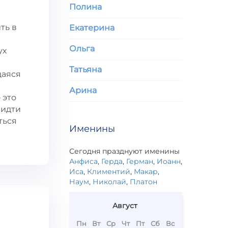
Полина
ть в
Екатерина
Ольга
ух
Татьяна
щаяся
Арина
 это
 идти
ться
Именины
Сегодня празднуют именины
Анфиса
,
Герда
,
Герман
,
Иоанн
,
Иса
,
Климентий
,
Макар
,
Наум
,
Николай
,
Платон
Август
Пн
Вт
Ср
Чт
Пт
Сб
Вс