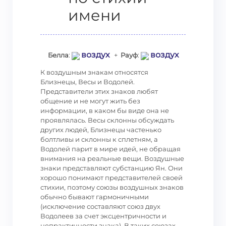
имени
воздух
воздух
Белла
:
+
Рауф
:
К воздушным знакам относятся
Близнецы, Весы и Водолей.
Представители этих знаков любят
общение и не могут жить без
информации, в каком бы виде она не
проявлялась. Весы склонны обсуждать
других людей, Близнецы частенько
болтливы и склонны к сплетням, а
Водолей парит в мире идей, не обращая
внимания на реальные вещи. Воздушные
знаки представляют субстанцию Ян. Они
хорошо понимают представителей своей
стихии, поэтому союзы воздушных знаков
обычно бывают гармоничными
(исключение составляют союз двух
Водолеев за счет эксцентричности и
непрактичности знака). В таких союзах