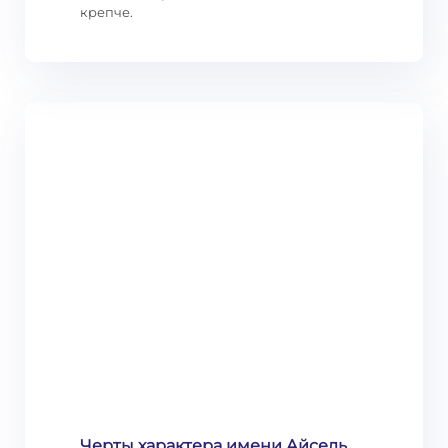
крепче.
Черты характера имени Айсель