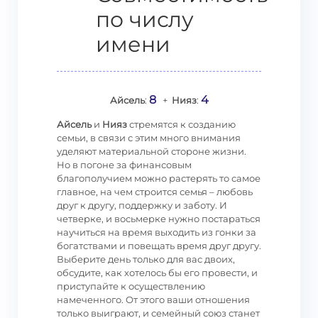
по числу
имени
8
4
Айсель
:
+
Нияз
:
Айсель
и
Нияз
стремятся к созданию
семьи, в связи с этим много внимания
уделяют материальной стороне жизни.
Но в погоне за финансовым
благополучием можно растерять то самое
главное, на чем строится семья – любовь
друг к другу, поддержку и заботу. И
четверке, и восьмерке нужно постараться
научиться на время выходить из гонки за
богатствами и повещать время друг другу.
Выберите день только для вас двоих,
обсудите, как хотелось бы его провести, и
приступайте к осуществлению
намеченного. От этого ваши отношения
только выиграют, и семейный союз станет