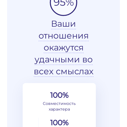
95%
Ваши
отношения
окажутся
удачными во
всех смыслах
100%
Совместимость
характера
100%