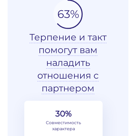
63%
Терпение и такт
помогут вам
наладить
отношения с
партнером
30%
Совместимость
характера