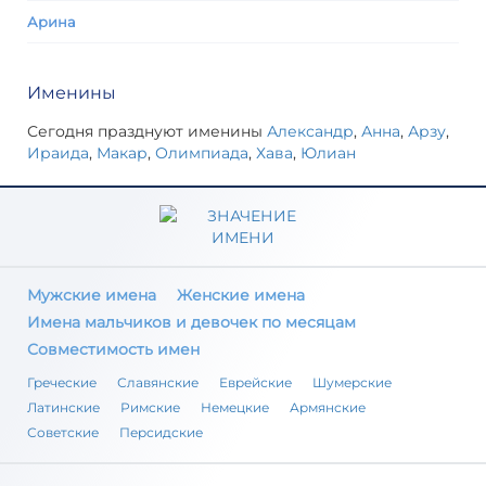
Арина
Именины
Сегодня празднуют именины
Александр
,
Анна
,
Арзу
,
Ираида
,
Макар
,
Олимпиада
,
Хава
,
Юлиан
Мужские имена
Женские имена
Имена мальчиков и девочек по месяцам
Совместимость имен
Греческие
Славянские
Еврейские
Шумерские
Латинские
Римские
Немецкие
Армянские
Советские
Персидские