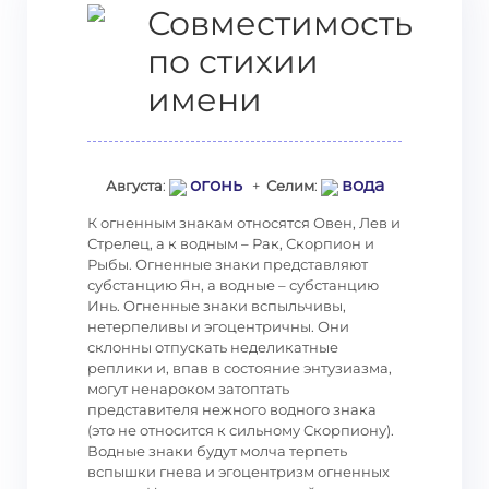
Совместимость
по стихии
имени
огонь
вода
Августа
:
+
Селим
:
К огненным знакам относятся Овен, Лев и
Стрелец, а к водным – Рак, Скорпион и
Рыбы. Огненные знаки представляют
субстанцию Ян, а водные – субстанцию
Инь. Огненные знаки вспыльчивы,
нетерпеливы и эгоцентричны. Они
склонны отпускать неделикатные
реплики и, впав в состояние энтузиазма,
могут ненароком затоптать
представителя нежного водного знака
(это не относится к сильному Скорпиону).
Водные знаки будут молча терпеть
вспышки гнева и эгоцентризм огненных