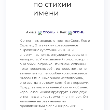
по стихии
имени
огонь
огонь
Аниса
:
+
Кай
:
К огненным знакам относятся Овен, Лев и
Стрелец. Эти знаки – совершенное
выражение субстанции Ян. Они
энергичны, полны энтузиазма, веселы и
напористы. У них звонкий голос, говорят
они обычно громко. Эти знаки склонны
ярко проявлять себя, их невозможно не
заметить в толпе (особенно это касается
Львов). Огненные знаки честолюбивы,
они всегда и во всем хотят быть первыми.
Представители огненной стихии обычно
хорошо понимают друг друга. Союз двух
огненных знаков гармоничен и ярок. Он
наполнен выразительными
проявлениями любви, широкими