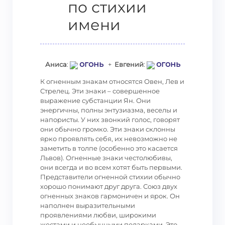
по стихии
имени
огонь
огонь
Аниса
:
+
Евгений
:
К огненным знакам относятся Овен, Лев и
Стрелец. Эти знаки – совершенное
выражение субстанции Ян. Они
энергичны, полны энтузиазма, веселы и
напористы. У них звонкий голос, говорят
они обычно громко. Эти знаки склонны
ярко проявлять себя, их невозможно не
заметить в толпе (особенно это касается
Львов). Огненные знаки честолюбивы,
они всегда и во всем хотят быть первыми.
Представители огненной стихии обычно
хорошо понимают друг друга. Союз двух
огненных знаков гармоничен и ярок. Он
наполнен выразительными
проявлениями любви, широкими
жестами и необычными подарками. Это