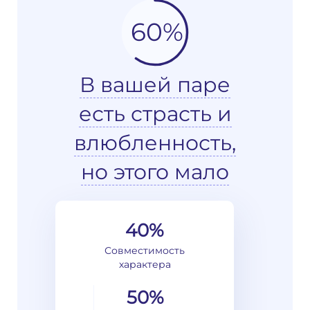
60%
В вашей паре
есть страсть и
влюбленность,
но этого мало
40%
Совместимость
характера
50%