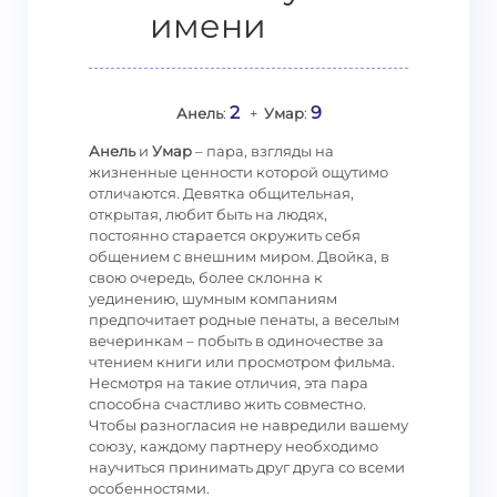
имени
2
9
Анель
:
+
Умар
:
Анель
и
Умар
– пара, взгляды на
жизненные ценности которой ощутимо
отличаются. Девятка общительная,
открытая, любит быть на людях,
постоянно старается окружить себя
общением с внешним миром. Двойка, в
свою очередь, более склонна к
уединению, шумным компаниям
предпочитает родные пенаты, а веселым
вечеринкам – побыть в одиночестве за
чтением книги или просмотром фильма.
Несмотря на такие отличия, эта пара
способна счастливо жить совместно.
Чтобы разногласия не навредили вашему
союзу, каждому партнеру необходимо
научиться принимать друг друга со всеми
особенностями.