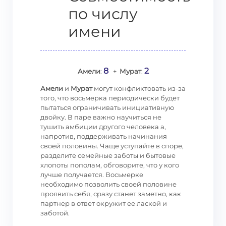
по числу
имени
8
2
Амели
:
+
Мурат
:
Амели
и
Мурат
могут конфликтовать из-за
того, что восьмерка периодически будет
пытаться ограничивать инициативную
двойку. В паре важно научиться не
тушить амбиции другого человека а,
напротив, поддерживать начинания
своей половины. Чаще уступайте в споре,
разделите семейные заботы и бытовые
хлопоты пополам, обговорите, что у кого
лучше получается. Восьмерке
необходимо позволить своей половине
проявить себя, сразу станет заметно, как
партнер в ответ окружит ее лаской и
заботой.