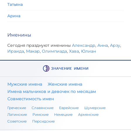
Татьяна
Арина
Именины
Сегодня празднуют именины
Александр
,
Анна
,
Арзу
,
Ираида
,
Макар
,
Олимпиада
,
Хава
,
Юлиан
Мужские имена
Женские имена
Имена мальчиков и девочек по месяцам
Совместимость имен
Греческие
Славянские
Еврейские
Шумерские
Латинские
Римские
Немецкие
Армянские
Советские
Персидские