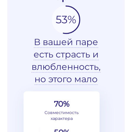
53%
В вашей паре
есть страсть и
влюбленность,
но этого мало
70%
Совместимость
характера