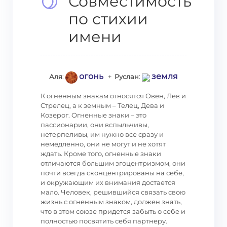
Совместимость
по стихии
имени
огонь
земля
Аля
:
+
Руслан
:
К огненным знакам относятся Овен, Лев и
Стрелец, а к земным – Телец, Дева и
Козерог. Огненные знаки – это
пассионарии, они вспыльчивы,
нетерпеливы, им нужно все сразу и
немедленно, они не могут и не хотят
ждать. Кроме того, огненные знаки
отличаются большим эгоцентризмом, они
почти всегда сконцентрированы на себе,
и окружающим их внимания достается
мало. Человек, решившийся связать свою
жизнь с огненным знаком, должен знать,
что в этом союзе придется забыть о себе и
полностью посвятить себя партнеру.