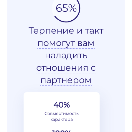
65%
Терпение и такт
помогут вам
наладить
отношения с
партнером
40%
Совместимость
характера