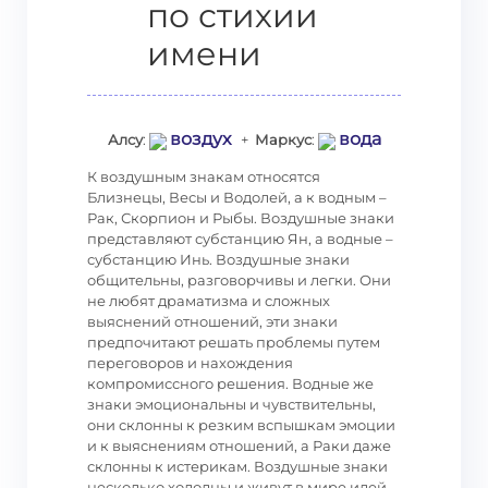
по стихии
имени
воздух
вода
Алсу
:
+
Маркус
:
К воздушным знакам относятся
Близнецы, Весы и Водолей, а к водным –
Рак, Скорпион и Рыбы. Воздушные знаки
представляют субстанцию Ян, а водные –
субстанцию Инь. Воздушные знаки
общительны, разговорчивы и легки. Они
не любят драматизма и сложных
выяснений отношений, эти знаки
предпочитают решать проблемы путем
переговоров и нахождения
компромиссного решения. Водные же
знаки эмоциональны и чувствительны,
они склонны к резким вспышкам эмоции
и к выяснениям отношений, а Раки даже
склонны к истерикам. Воздушные знаки
несколько холодны и живут в мире идей.