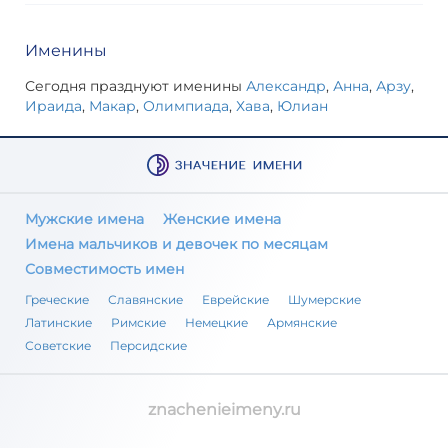
Именины
Сегодня празднуют именины
Александр
,
Анна
,
Арзу
,
Ираида
,
Макар
,
Олимпиада
,
Хава
,
Юлиан
Мужские имена
Женские имена
Имена мальчиков и девочек по месяцам
Совместимость имен
Греческие
Славянские
Еврейские
Шумерские
Латинские
Римские
Немецкие
Армянские
Советские
Персидские
znachenieimeny.ru