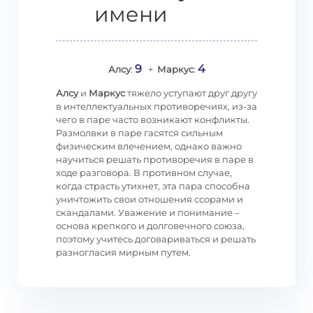
имени
9
4
Алсу
:
+
Маркус
:
Алсу
и
Маркус
тяжело уступают друг другу
в интеллектуальных противоречиях, из-за
чего в паре часто возникают конфликты.
Размолвки в паре гасятся сильным
физическим влечением, однако важно
научиться решать противоречия в паре в
ходе разговора. В противном случае,
когда страсть утихнет, эта пара способна
уничтожить свои отношения ссорами и
скандалами. Уважение и понимание –
основа крепкого и долговечного союза,
поэтому учитесь договариваться и решать
разногласия мирным путем.