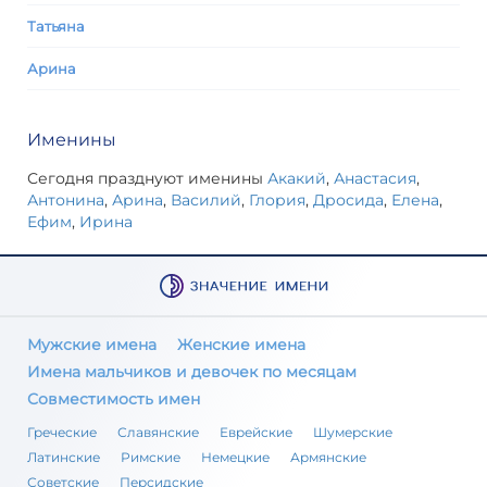
Татьяна
Арина
Именины
Сегодня празднуют именины
Акакий
,
Анастасия
,
Антонина
,
Арина
,
Василий
,
Глория
,
Дросида
,
Елена
,
Ефим
,
Ирина
Мужские имена
Женские имена
Имена мальчиков и девочек по месяцам
Совместимость имен
Греческие
Славянские
Еврейские
Шумерские
Латинские
Римские
Немецкие
Армянские
Советские
Персидские