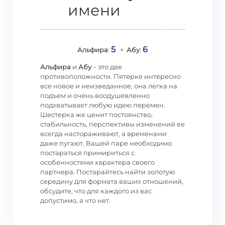
имени
5
6
Альфира
:
+
Абу
:
Альфира
и
Абу
– это две
противоположности. Пятерке интересно
все новое и неизведанное, она легка на
подъем и очень воодушевленно
подхватывает любую идею перемен.
Шестерка же ценит постоянство,
стабильность, перспективы изменений ее
всегда настораживают, а временами
даже пугают. Вашей паре необходимо
постараться примириться с
особенностями характера своего
партнера. Постарайтесь найти золотую
середину для формата ваших отношений,
обсудите, что для каждого из вас
допустимо, а что нет.