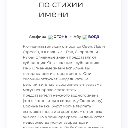
по стихии
имени
огонь
вода
Альфира
:
+
Абу
:
К огненным знакам относятся Овен, Лев и
Стрелец, а к водным – Рак, Скорпион и
Рыбы. Огненные знаки представляют
субстанцию Ян, а водные – субстанцию
Инь. Огненные знаки вспыльчивы,
нетерпеливы и эгоцентричны. Они
склонны отпускать неделикатные
реплики и, впав в состояние энтузиазма,
могут ненароком затоптать
представителя нежного водного знака
(это не относится к сильному Скорпиону).
Водные знаки будут молча терпеть
вспышки гнева и эгоцентризм огненных
знаков. Но в один прекрасный день котел
недовольства может взорваться и
разнести все вокруг. Либо Огонь вызовет