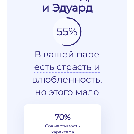
и Эдуард
55%
В вашей паре
есть страсть и
влюбленность,
но этого мало
70%
Совместимость
характера