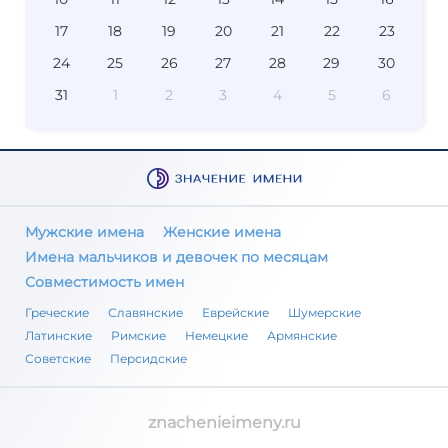
17
18
19
20
21
22
23
24
25
26
27
28
29
30
31
1
2
3
4
5
6
Мужские имена
Женские имена
Имена мальчиков и девочек по месяцам
Совместимость имен
Греческие
Славянские
Еврейские
Шумерские
Латинские
Римские
Немецкие
Армянские
Советские
Персидские
znachenieimeny.ru