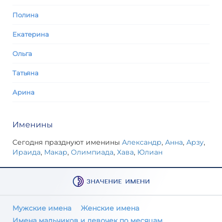
Полина
Екатерина
Ольга
Татьяна
Арина
Именины
Сегодня празднуют именины
Александр
,
Анна
,
Арзу
,
Ираида
,
Макар
,
Олимпиада
,
Хава
,
Юлиан
Мужские имена
Женские имена
Имена мальчиков и девочек по месяцам