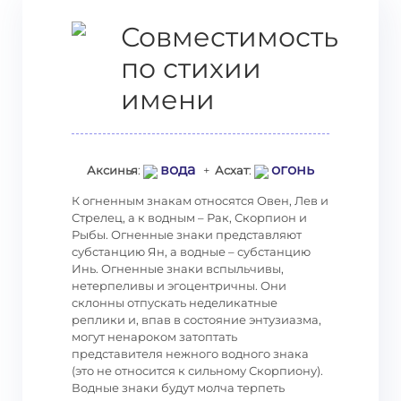
Совместимость
по стихии
имени
вода
огонь
Аксинья
:
+
Асхат
:
К огненным знакам относятся Овен, Лев и
Стрелец, а к водным – Рак, Скорпион и
Рыбы. Огненные знаки представляют
субстанцию Ян, а водные – субстанцию
Инь. Огненные знаки вспыльчивы,
нетерпеливы и эгоцентричны. Они
склонны отпускать неделикатные
реплики и, впав в состояние энтузиазма,
могут ненароком затоптать
представителя нежного водного знака
(это не относится к сильному Скорпиону).
Водные знаки будут молча терпеть