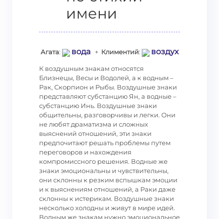
имени
вода
воздух
Агата
:
+
Климентий
:
К воздушным знакам относятся
Близнецы, Весы и Водолей, а к водным –
Рак, Скорпион и Рыбы. Воздушные знаки
представляют субстанцию Ян, а водные –
субстанцию Инь. Воздушные знаки
общительны, разговорчивы и легки. Они
не любят драматизма и сложных
выяснений отношений, эти знаки
предпочитают решать проблемы путем
переговоров и нахождения
компромиссного решения. Водные же
знаки эмоциональны и чувствительны,
они склонны к резким вспышкам эмоции
и к выяснениям отношений, а Раки даже
склонны к истерикам. Воздушные знаки
несколько холодны и живут в мире идей.
Водным же знакам нужно эмоциональное