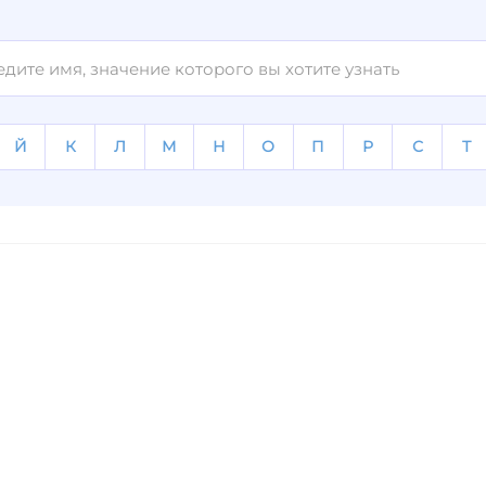
Й
К
Л
М
Н
О
П
Р
С
Т