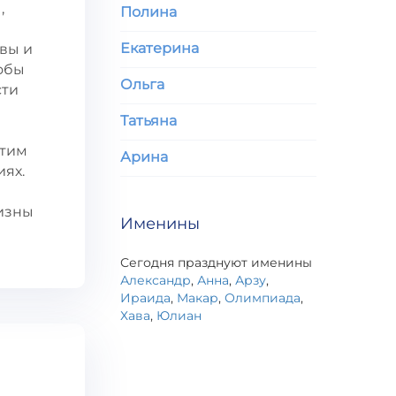
,
Полина
Екатерина
вы и
тобы
Ольга
сти
Татьяна
Этим
Арина
иях.
визны
Именины
Сегодня празднуют именины
Александр
,
Анна
,
Арзу
,
Ираида
,
Макар
,
Олимпиада
,
Хава
,
Юлиан