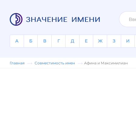
А
Б
В
Г
Д
Е
Ж
З
И
Главная
Совместимость имен
Афина и Максимилиан