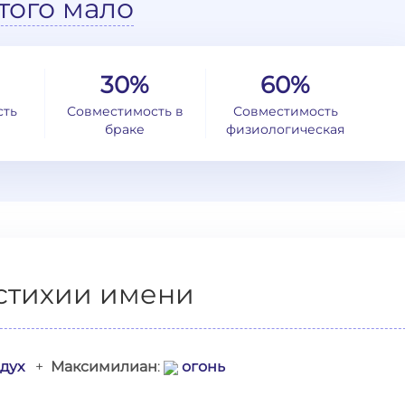
того мало
30%
60%
сть
Совместимость в
Совместимость
браке
физиологическая
стихии имени
дух
+
Максимилиан
:
огонь