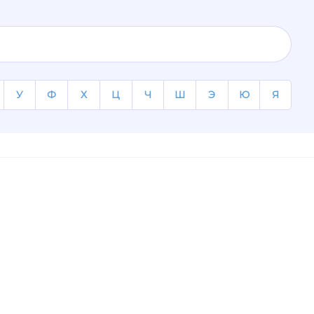
У
Ф
Х
Ц
Ч
Ш
Э
Ю
Я