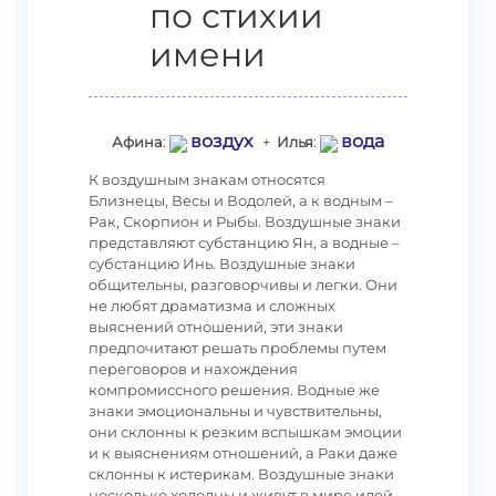
по стихии
имени
воздух
вода
Афина
:
+
Илья
:
К воздушным знакам относятся
Близнецы, Весы и Водолей, а к водным –
Рак, Скорпион и Рыбы. Воздушные знаки
представляют субстанцию Ян, а водные –
субстанцию Инь. Воздушные знаки
общительны, разговорчивы и легки. Они
не любят драматизма и сложных
выяснений отношений, эти знаки
предпочитают решать проблемы путем
переговоров и нахождения
компромиссного решения. Водные же
знаки эмоциональны и чувствительны,
они склонны к резким вспышкам эмоции
и к выяснениям отношений, а Раки даже
склонны к истерикам. Воздушные знаки
несколько холодны и живут в мире идей.