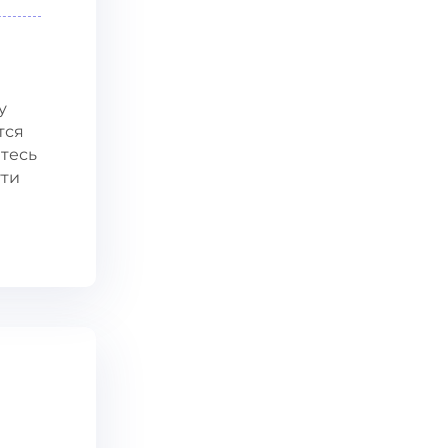
у
тся
итесь
ути