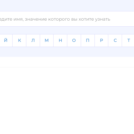
Й
К
Л
М
Н
О
П
Р
С
Т