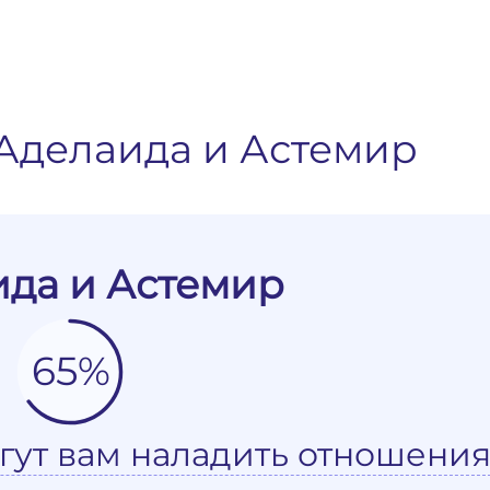
Аделаида и Астемир
да и Астемир
65%
гут вам наладить отношения