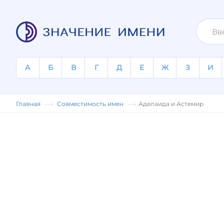
А
Б
В
Г
Д
Е
Ж
З
И
Главная
Совместимость имен
Аделаида и Астемир