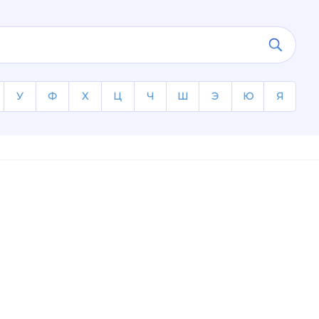
У
Ф
Х
Ц
Ч
Ш
Э
Ю
Я