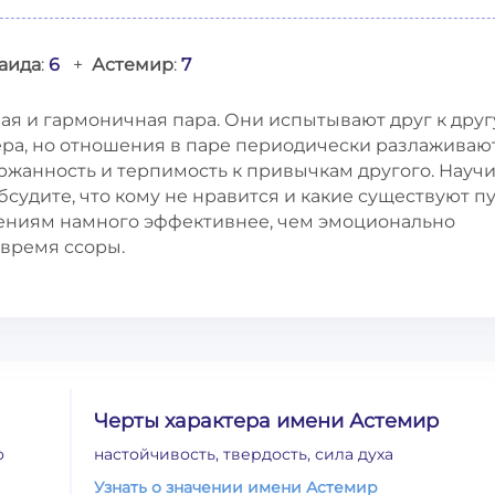
аида
:
6
+
Астемир
:
7
ая и гармоничная пара. Они испытывают друг к друг
ера, но отношения в паре периодически разлаживаю
держанность и терпимость к привычкам другого. Науч
судите, что кому не нравится и какие существуют п
ошениям намного эффективнее, чем эмоционально
 время ссоры.
Черты характера имени Астемир
о
настойчивость, твердость, сила духа
Узнать о значении имени Астемир