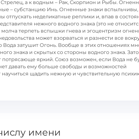
 Стрелец, а к водным – Рак, Скорпион и Рыбы. Огнен
дные – субстанцию Инь. Огненные знаки вспыльчивы,
ы отпускать неделикатные реплики и, впав в состоя
едставителя нежного водного знака (это не относитс
т молча терпеть вспышки гнева и эгоцентризм огне
недовольства может взорваться и разнести все вокру
о Вода затушит Огонь. Вообще в этих отношениях мн
ного знака и скрытых со стороны водного знака. Зато
 потрясающе яркий. Союз возможен, если Вода не б
анет давать ему больше свободы и возможностей
т научиться щадить нежную и чувствительную психи
числу имени