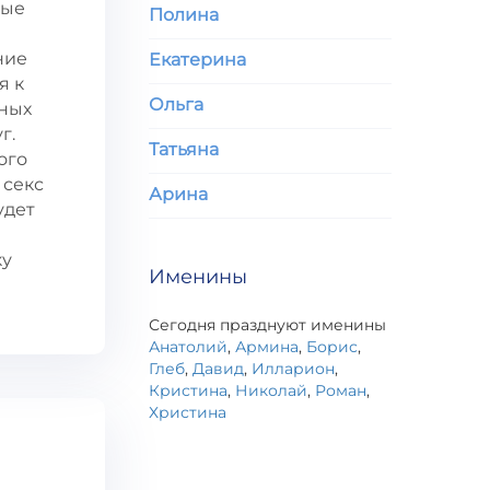
ные
Полина
ние
Екатерина
я к
Ольга
нных
г.
Татьяна
ого
 секс
Арина
удет
ку
Именины
Сегодня празднуют именины
Анатолий
,
Армина
,
Борис
,
Глеб
,
Давид
,
Илларион
,
Кристина
,
Николай
,
Роман
,
Христина