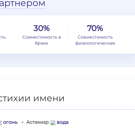
артнером
30%
70%
сть
Совместимость в
Совместимость
браке
физиологическая
стихии имени
огонь
+
Астемир
:
вода