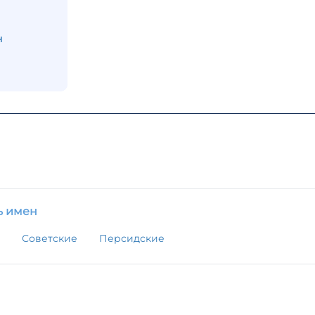
н
ь имен
Советские
Персидские