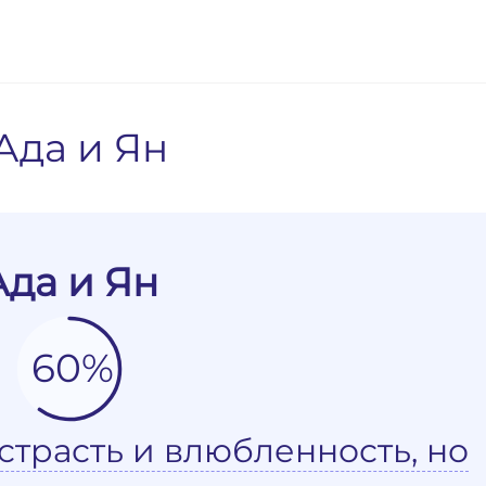
Ада и Ян
Ада и Ян
60%
страсть и влюбленность, но