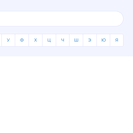
У
Ф
Х
Ц
Ч
Ш
Э
Ю
Я