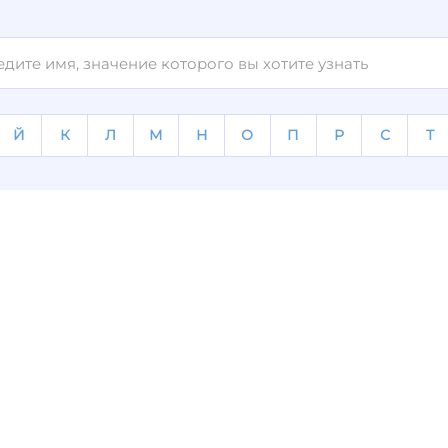
Й
К
Л
М
Н
О
П
Р
С
Т