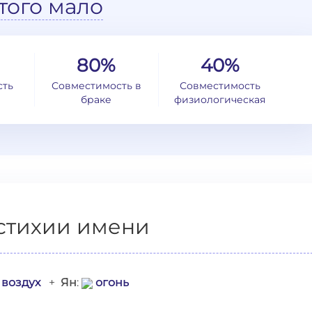
того мало
80%
40%
сть
Совместимость в
Совместимость
браке
физиологическая
стихии имени
воздух
+
Ян
:
огонь