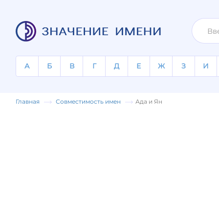
А
Б
В
Г
Д
Е
Ж
З
И
Главная
Совместимость имен
Ада и Ян