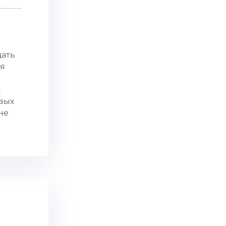
дать
ия
ь
овых
не