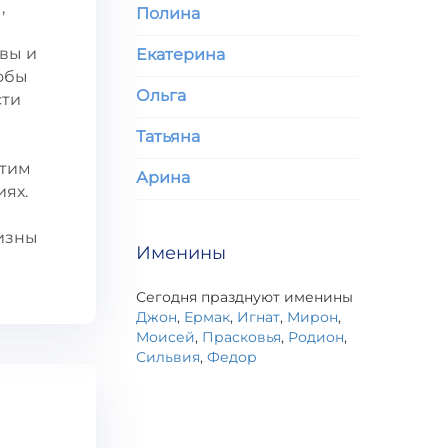
,
Полина
вы и
Екатерина
тобы
Ольга
сти
Татьяна
Этим
Арина
иях.
визны
Именины
Сегодня празднуют именины
Джон
,
Ермак
,
Игнат
,
Мирон
,
Моисей
,
Прасковья
,
Родион
,
Сильвия
,
Федор