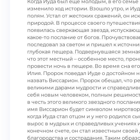
Когда Иуда был еще молодым, в его семь
изменило ход истории. Взошло утро, и Иу
полям. Устал от жестоких сражений, он ис
природой. В процессе своего путешестви
появилась сверкающая звезда, испускающая
какое-то послание от богов. Прочувствов
последовал за светом и пришел к источнику
глубокая пещера. Подвернувшаяся земная
что этот местный – особенное место, пр
провести ночь в пещере. Во время сна ег
Илия. Пророк поведал Иуде о достойном н
назвать Виссарион. Пророк обещал, что 
великими дарами мудрости и справедливо
себя новым человеком, полным решимост
в честь этого великого звездного послани
имя Виссарион будет символом миротворче
когда Иуда стал отцом и у него родился с
вырос в мудрых и справедливых учениях 
конечном счете, он стал известным своей
благородства и сострадания. Таким образ