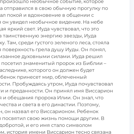
е произошло необычное событие, которое
да отправился в свою обычную прогулку по
кал покой и вдохновение в общении с
я он увидел необычное видение. На небе
 яркий свет. Иуда чувствовал, что это
ав таинственную энергию звезды, Иуда
. Там, среди густого зеленого леса, стояла
 поверхность грела душу Иуды. Он понял,
онизанное духовными силами. Иуда решил
о посетил знаменитый пророк из Библии –
аследнике, которого он должен будет
ребенок принесет мир, облеченный
сти. Пробуждаясь утром, Иуда почувствовал
и и преданности. Он принял имя Виссарион
я и обещания пророка Илии. Он знал, что
ства и света в его династии. Поэтому,
ын, он назвал его Виссарионом. Ребенок
и посвятил свою жизнь помощи другим. В
 добротой, и его имя стало символом
ом, история имени Виссарион тесно связана