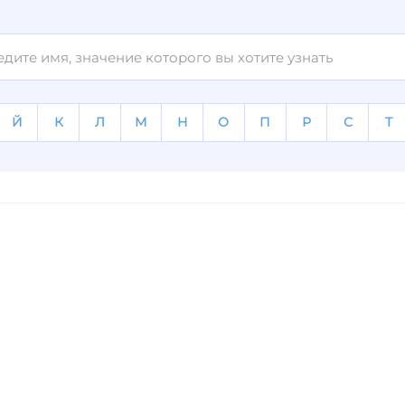
Й
К
Л
М
Н
О
П
Р
С
Т