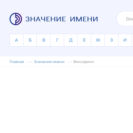
А
Б
В
Г
Д
Е
Ж
З
И
Главная
Значение имени
Виссарион