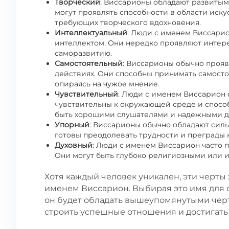
Творческий
: Виссарионы обладают развиты
могут проявлять способности в области искус
требующих творческого вдохновения.
Интеллектуальный
: Люди с именем Виссари
интеллектом. Они нередко проявляют интере
саморазвитию.
Самостоятельный
: Виссарионы обычно прояв
действиях. Они способны принимать самосто
опираясь на чужое мнение.
Чувствительный
: Люди с именем Виссарион
чувствительны к окружающей среде и способ
быть хорошими слушателями и надежными д
Упорный
: Виссарионы обычно обладают силь
готовы преодолевать трудности и преграды 
Духовный
: Люди с именем Виссарион часто 
Они могут быть глубоко религиозными или и
Хотя каждый человек уникален, эти черты 
именем Виссарион. Выбирая это имя для с
он будет обладать вышеупомянутыми черт
строить успешные отношения и достигать 