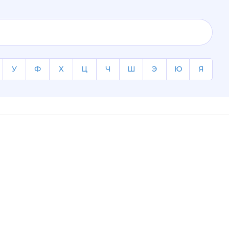
У
Ф
Х
Ц
Ч
Ш
Э
Ю
Я