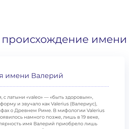
и происхождение имени
я имени Валерий
с латыни «valeo» — «быть здоровым»,
орму и звучало как Valerius (Валериус),
фах о Древнем Риме. В мифологии Valerius
оявилось намного позже, лишь в 19 веке,
лярность имя Валерий приобрело лишь