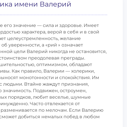
тика имени Валерий
 его значение — сила и здоровье. Имеет
достью характера, верой в себя и в свой
чает целеустремленность, желание
об уверенности, а «рий » означает
енной цели Валерий никогда не остановится,
достоинством преодолевая преграды.
шительностью, оптимизмом, обладают
ивы. Как правило, Валерии — холерики,
выносят монотонности и спокойствия. Им
с людьми. Втайне жаждут признания,
 значимость. Подвижен, остроумен,
ых порядков, любит веселье, шумные
ринужденно. Часто отвлекается от
, разменивается по мелочам. Если Валерию
он сможет добиться немалых побед в любом