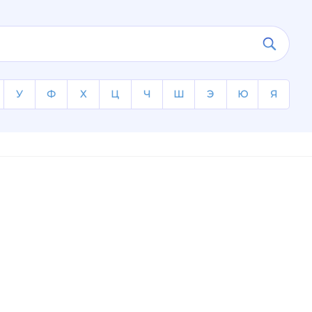
У
Ф
Х
Ц
Ч
Ш
Э
Ю
Я