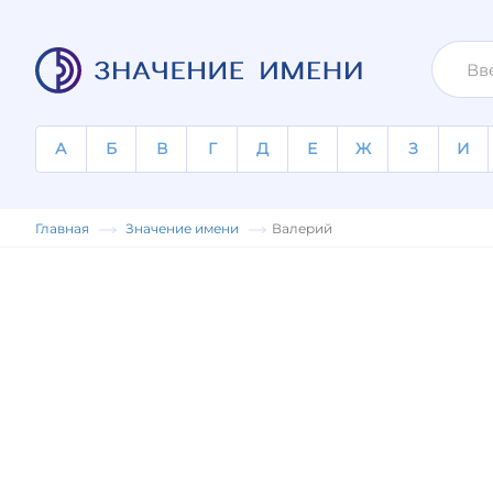
А
Б
В
Г
Д
Е
Ж
З
И
Главная
Значение имени
Валерий