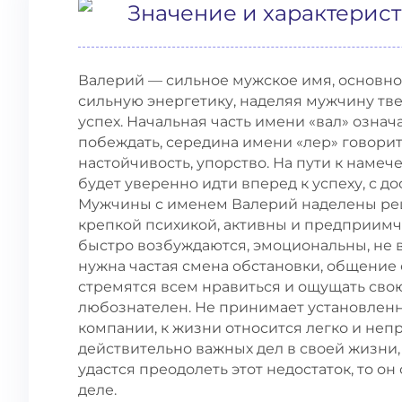
Значение и характерис
Валерий — сильное мужское имя, основное
сильную энергетику, наделяя мужчину твер
успех. Начальная часть имени «вал» озна
побеждать, середина имени «лер» говорит 
настойчивость, упорство. На пути к намеч
будет уверенно идти вперед к успеху, с 
Мужчины с именем Валерий наделены ре
крепкой психикой, активны и предприимч
быстро возбуждаются, эмоциональны, не 
нужна частая смена обстановки, общение 
стремятся всем нравиться и ощущать свою
любознателен. Не принимает установленн
компании, к жизни относится легко и неп
действительно важных дел в своей жизни
удастся преодолеть этот недостаток, то 
деле.