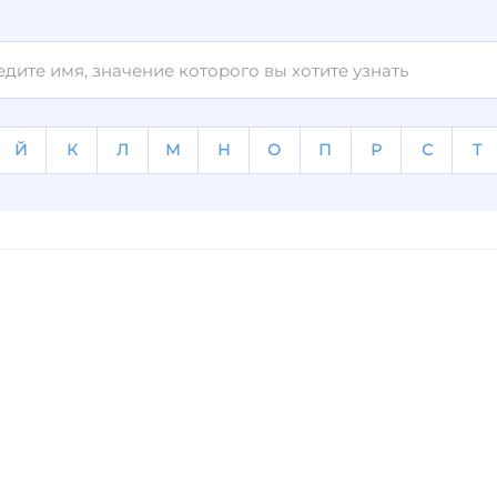
Й
К
Л
М
Н
О
П
Р
С
Т