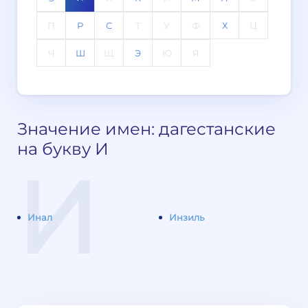
П
Р
С
Т
У
Ф
Х
Ц
Ч
Ш
Щ
Э
Ю
Я
Значение имен: дагестанские
на букву И
И
Инал
Инзиль