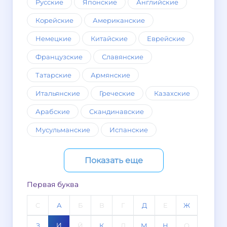
Русские
Японские
Английские
Корейские
Американские
Немецкие
Китайские
Еврейские
Французские
Славянские
Татарские
Армянские
Итальянские
Греческие
Казахские
Арабские
Скандинавские
Мусульманские
Испанские
Показать еще
Первая буква
C
А
Б
В
Г
Д
Е
Ж
И
З
Й
К
Л
М
Н
О