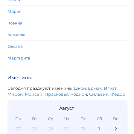
Мария
Ксения
Камилла
Оксана
Маргарита
Именины
Сегодня празднуют именины
Джон
,
Ермак
,
Игнат
,
Мирон
,
Моисей
,
Прасковья
,
Родион
,
Сильвия
,
Федор
Август
Пн
Вт
Ср
Чт
Пт
Сб
Вс
27
28
29
30
31
1
2