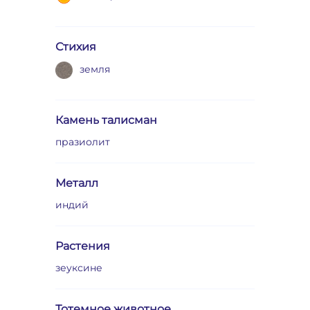
Стихия
земля
Камень талисман
празиолит
Металл
индий
Растения
зеуксине
Тотемное животное