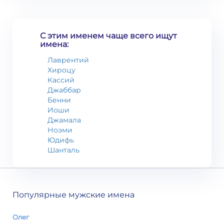
С этим именем чаще всего ищут
имена:
Лаврентий
Хироцу
Кассий
Джаббар
Бенни
Иоши
Джамала
Ноэми
Юдифь
Шанталь
Популярные мужские имена
Олег