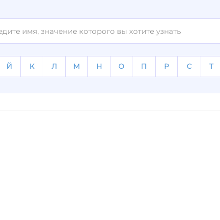
Й
К
Л
М
Н
О
П
Р
С
Т