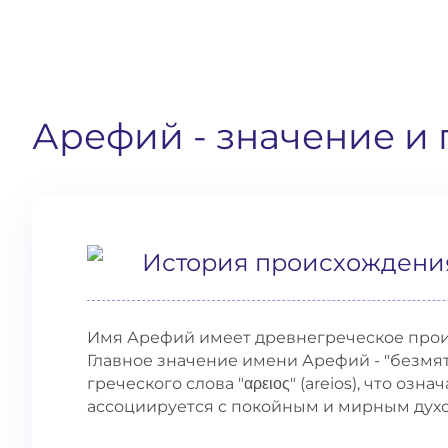
Арефий
- значение и
История происхождени
Имя Арефий имеет древнегреческое прои
Главное значение имени Арефий - "безмят
греческого слова "αρειος" (areios), что озна
ассоциируется с покойным и мирным духо