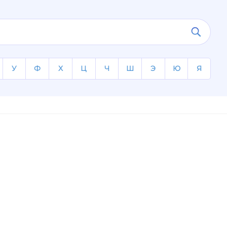
У
Ф
Х
Ц
Ч
Ш
Э
Ю
Я