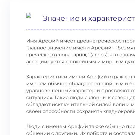
Значение и характерис
Имя Арефий имеет древнегреческое прои
Главное значение имени Арефий - "безмят
греческого слова "αρειος" (areios), что озна
ассоциируется с покойным и мирным духо
Характеристики имени Арефий отражают е
именем обычно обладают спокойным и б
уравновешенный характер и проявляют о
ситуациях. Такие люди склонны к созерца
обладают исключительной силой воли и м
своей способности сохранять хладнокров
Люди с именем Арефий также обычно про
общении с другими. Их доброта и состра