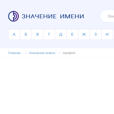
А
Б
В
Г
Д
Е
Ж
З
И
Главная
Значение имени
Арефий