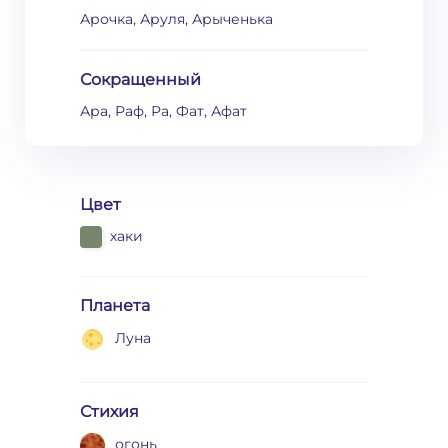
Арочка, Аруля, Арыченька
Сокращенный
Ара, Раф, Ра, Фат, Афат
Цвет
хаки
Планета
Луна
Стихия
огонь