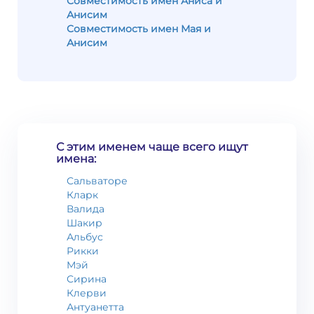
Совместимость имен Аниса и
Анисим
Совместимость имен Мая и
Анисим
С этим именем чаще всего ищут
имена:
Сальваторе
Кларк
Валида
Шакир
Альбус
Рикки
Мэй
Сирина
Клерви
Антуанетта