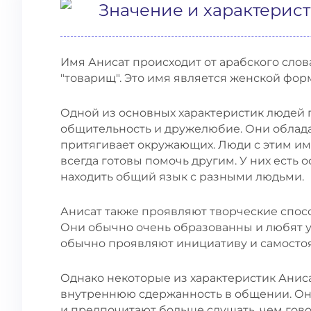
Значение и характерис
Имя Анисат происходит от арабского слова "أنيس" (Anis), что означает "друг"
"товарищ". Это имя является женской фор
Одной из основных характеристик людей 
общительность и дружелюбие. Они обладаю
притягивает окружающих. Люди с этим им
всегда готовы помочь другим. У них есть 
находить общий язык с разными людьми.
Анисат также проявляют творческие спос
Они обычно очень образованны и любят у
обычно проявляют инициативу и самостоя
Однако некоторые из характеристик Анис
внутреннюю сдержанность в общении. Он
и предпочитают больше слушать, чем гово