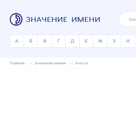
А
Б
В
Г
Д
Е
Ж
З
И
Главная
Значение имени
Анисат