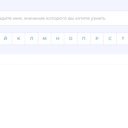
Й
К
Л
М
Н
О
П
Р
С
Т