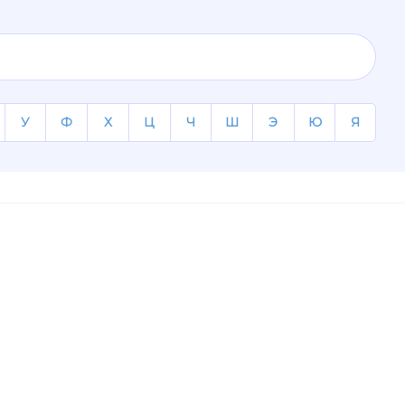
У
Ф
Х
Ц
Ч
Ш
Э
Ю
Я