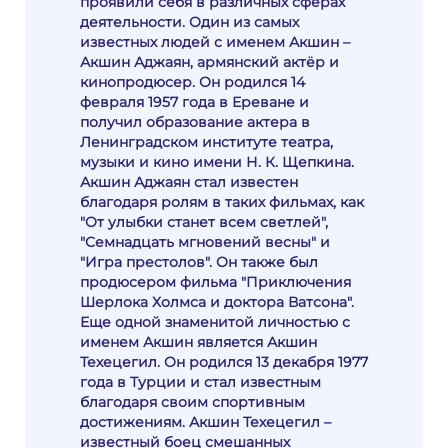
проявили себя в различных сферах
деятельности. Один из самых
известных людей с именем Акшин –
Акшин Аджаян, армянский актёр и
кинопродюсер. Он родился 14
февраля 1957 года в Ереване и
получил образование актера в
Ленинградском институте театра,
музыки и кино имени Н. К. Щепкина.
Акшин Аджаян стал известен
благодаря ролям в таких фильмах, как
"От улыбки станет всем светлей",
"Семнадцать мгновений весны" и
"Игра престолов". Он также был
продюсером фильма "Приключения
Шерлока Холмса и доктора Ватсона".
Еще одной знаменитой личностью с
именем Акшин является Акшин
Техецегил. Он родился 13 декабря 1977
года в Турции и стал известным
благодаря своим спортивным
достижениям. Акшин Техецегил –
известный боец смешанных