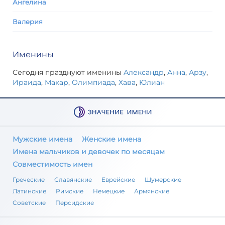
Ангелина
Валерия
Именины
Сегодня празднуют именины
Александр
,
Анна
,
Арзу
,
Ираида
,
Макар
,
Олимпиада
,
Хава
,
Юлиан
Мужские имена
Женские имена
Имена мальчиков и девочек по месяцам
Совместимость имен
Греческие
Славянские
Еврейские
Шумерские
Латинские
Римские
Немецкие
Армянские
Советские
Персидские