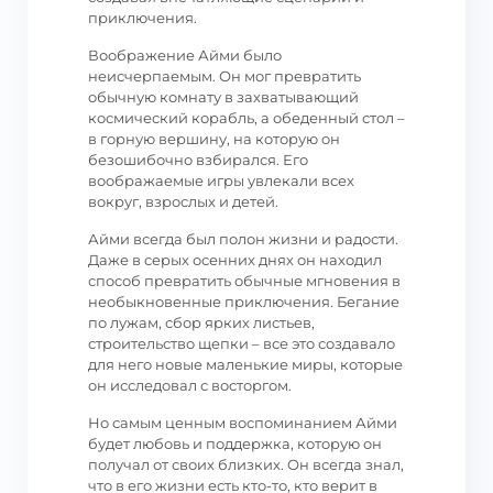
приключения.
Воображение Айми было
неисчерпаемым. Он мог превратить
обычную комнату в захватывающий
космический корабль, а обеденный стол –
в горную вершину, на которую он
безошибочно взбирался. Его
воображаемые игры увлекали всех
вокруг, взрослых и детей.
Айми всегда был полон жизни и радости.
Даже в серых осенних днях он находил
способ превратить обычные мгновения в
необыкновенные приключения. Бегание
по лужам, сбор ярких листьев,
строительство щепки – все это создавало
для него новые маленькие миры, которые
он исследовал с восторгом.
Но самым ценным воспоминанием Айми
будет любовь и поддержка, которую он
получал от своих близких. Он всегда знал,
что в его жизни есть кто-то, кто верит в