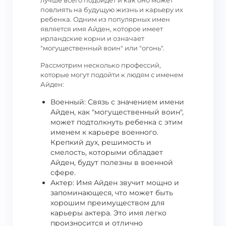
лучше всего подойдет и как оно может
повлиять на будущую жизнь и карьеру их
ребенка. Одним из популярных имен
является имя Айден, которое имеет
ирландские корни и означает
"могущественный воин" или "огонь".
Рассмотрим несколько профессий,
которые могут подойти к людям с именем
Айден:
Военный: Связь с значением имени
Айден, как "могущественный воин",
может подтолкнуть ребенка с этим
именем к карьере военного.
Крепкий дух, решимость и
смелость, которыми обладает
Айден, будут полезны в военной
сфере.
Актер: Имя Айден звучит мощно и
запоминающеся, что может быть
хорошим преимуществом для
карьеры актера. Это имя легко
произносится и отлично