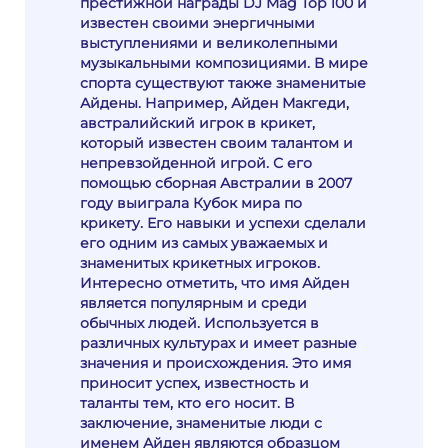
престижной награды DJ Mag Top 100 и
известен своими энергичными
выступлениями и великолепными
музыкальными композициями. В мире
спорта существуют также знаменитые
Айдены. Например, Айден Макгеди,
австралийский игрок в крикет,
который известен своим талантом и
непревзойденной игрой. С его
помощью сборная Австралии в 2007
году выиграла Кубок мира по
крикету. Его навыки и успехи сделали
его одним из самых уважаемых и
знаменитых крикетных игроков.
Интересно отметить, что имя Айден
является популярным и среди
обычных людей. Используется в
различных культурах и имеет разные
значения и происхождения. Это имя
приносит успех, известность и
таланты тем, кто его носит. В
заключение, знаменитые люди с
именем Айден являются образцом