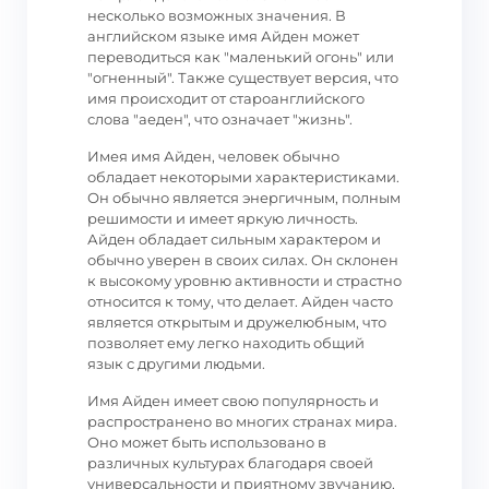
несколько возможных значения. В
английском языке имя Айден может
переводиться как "маленький огонь" или
"огненный". Также существует версия, что
имя происходит от староанглийского
слова "аеден", что означает "жизнь".
Имея имя Айден, человек обычно
обладает некоторыми характеристиками.
Он обычно является энергичным, полным
решимости и имеет яркую личность.
Айден обладает сильным характером и
обычно уверен в своих силах. Он склонен
к высокому уровню активности и страстно
относится к тому, что делает. Айден часто
является открытым и дружелюбным, что
позволяет ему легко находить общий
язык с другими людьми.
Имя Айден имеет свою популярность и
распространено во многих странах мира.
Оно может быть использовано в
различных культурах благодаря своей
универсальности и приятному звучанию.